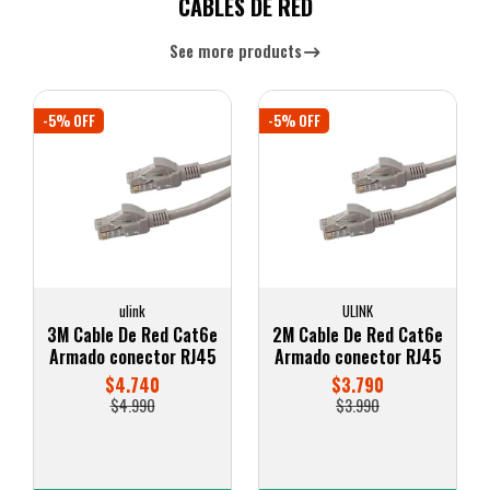
CABLES DE RED
See more products
-5% OFF
-5% OFF
ulink
ULINK
3M Cable De Red Cat6e
2M Cable De Red Cat6e
Armado conector RJ45
Armado conector RJ45
$4.740
$3.790
$4.990
$3.990