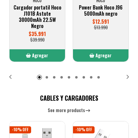
HOCO
HOCO
Cargador portatil Hoco
Power Bank Hoco J96
J101B Astute
5000mAh negro
30000mAh 22.5W
$12.591
Negro
$13.990
$35.991
$39.990
Agregar
Agregar
Añadido
Añadido
CABLES Y CARGADORES
See more products
-10% OFF
-10% OFF