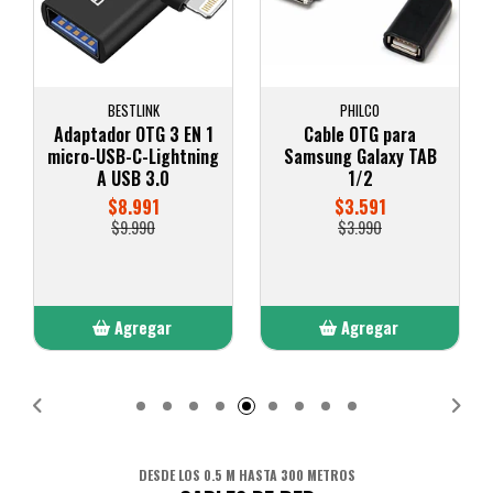
PHILCO
DBLUE
Cable OTG para
OTG micro usb macho
Samsung Galaxy TAB
a USB hembra 2.0
1/2
$2.691
$3.591
$2.990
$3.990
Agregar
Agregar
Añadido
Añadido
DESDE LOS 0.5 M HASTA 300 METROS