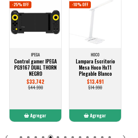
-10% OFF
-10% OFF
HOCO
TP LINK
Lampara Escritorio
Camara exterior WIFI
Mesa Hoco Hx11
C320WS TAPO
Plegable Blanco
TPLINK
$13.491
$44.991
$14.990
$49.990
Agregar
Agregar
Añadido
Añadido