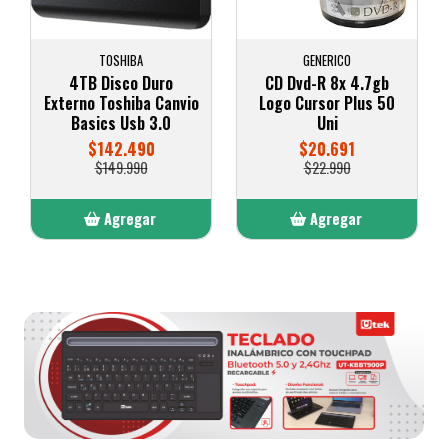
TOSHIBA
GENERICO
4TB Disco Duro
CD Dvd-R 8x 4.7gb
Externo Toshiba Canvio
Logo Cursor Plus 50
Basics Usb 3.0
Uni
$142.490
$20.691
$149.990
$22.990
Agregar
Agregar
Añadido
Añadido