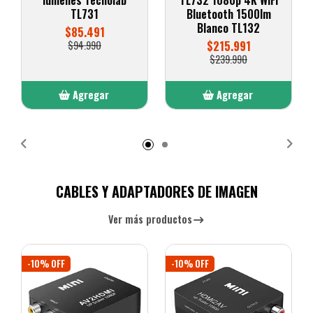
TL731
Bluetooth 1500lm
Blanco TL132
$85.491
$94.990
$215.991
$239.990
Agregar
Agregar
Añadido
Añadido
CABLES Y ADAPTADORES DE IMAGEN
Ver más productos
-10% OFF
-10% OFF