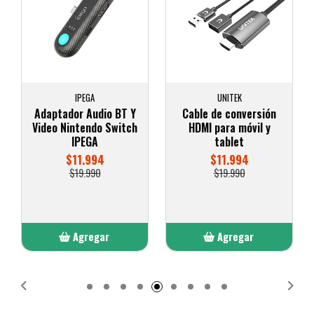
UNITEK
UNITEK
Cable de conversión
HUB USB-C 6 en 1
HDMI para móvil y
Microsoft Surface pro
tablet
monitor dual y lector
SD+TF
$11.994
$19.990
$22.495
$44.990
Agregar
Agregar
Añadido
Añadido