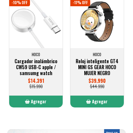
-10% OFF
-11% OFF
HOCO
HOCO
Cargador inalámbrico
Reloj inteligente GT4
CW59 USB-C apple /
MINI GS GEAR HOCO
samsumg watch
MUJER NEGRO
$14.391
$39.990
$15.990
$44.990
Agregar
Agregar
Añadido
Añadido