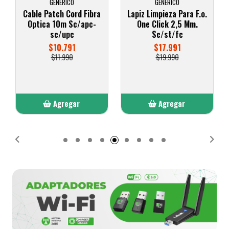
GENERICO
GENERICA
Lapiz Limpieza Para F.o.
Cable de fibra optica
One Click 2,5 Mm.
FC/UPC-FC/UPC
Sc/st/fc
MonoModo SM Duplex
Jumper Cable Fibra
$17.991
9/125um 3mm 2 MTS
$19.990
$8.091
$8.990
Agregar
Agregar
Añadido
Añadido