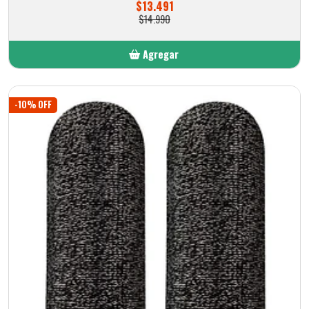
$13.491
$14.990
Agregar
Añadido
-10% OFF