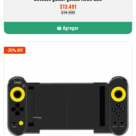
$13.491
$14.990
Agregar
Añadido
-25% OFF