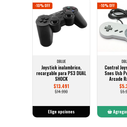
-10% OFF
-10% OFF
DBLUE
DBL
Joystick inalambrico,
Control Joy
recargable para PS3 DUAL
Snes Usb P
SHOCK
Arcade R
$13.491
$5.
$14.990
$5.
Elige opciones
Agregar
Añ