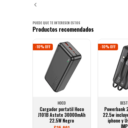
PUEDE QUE TE INTERESEN ESTOS
Productos recomendados
-10% OFF
-10% OFF
HOCO
BEST
Cargador portatil Hoco
Powerbank 
J101B Astute 30000mAh
22.5w incluy
22.5W Negro
iphone y U
IM