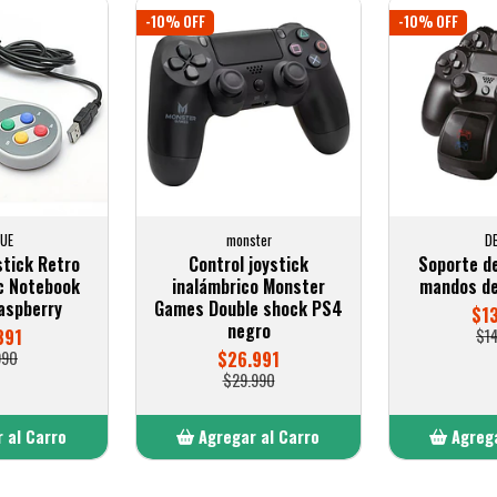
-10% OFF
-10% OFF
UE
monster
D
stick Retro
Control joystick
Soporte d
c Notebook
inalámbrico Monster
mandos d
aspberry
Games Double shock PS4
$1
negro
391
$1
990
$26.991
$29.990
 al Carro
Agregar al Carro
Agrega
adido
Añadido
A