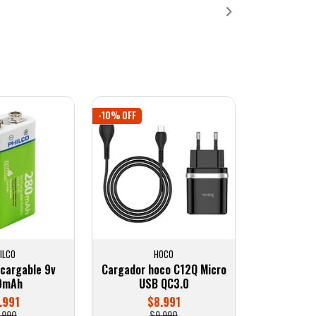
-10% OFF
ILCO
HOCO
ecargable 9v
Cargador hoco C12Q Micro
0mAh
USB QC3.0
.991
$8.991
.990
$9.990