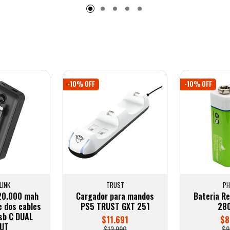
-10% OFF
-10% OFF
LINK
TRUST
PH
20.000 mah
Cargador para mandos
Bateria R
e dos cables
PS5 TRUST GXT 251
28
sb C DUAL
$11.691
$8
PUT
$12.990
$9