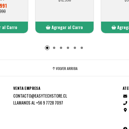
991
990
 al Carro
Agregar al Carro
Agrega
adido
Añadido
A
VOLVER ARRIBA
VENTA EMPRESA
ATE
CONTACTO@EASYTECHSTORE.CL
LLAMANOS AL +56 9 7728 7097