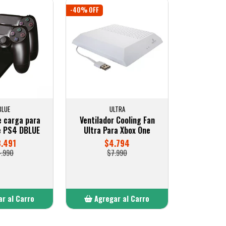
-40% OFF
BLUE
ULTRA
e carga para
Ventilador Cooling Fan
e PS4 DBLUE
Ultra Para Xbox One
3.491
$4.794
4.990
$7.990
r al Carro
Agregar al Carro
ñadido
Añadido