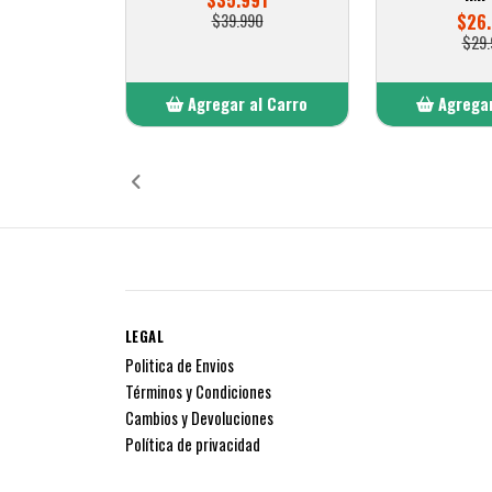
$35.991
$39.990
$26.
$29.
Agregar al Carro
Agregar
Añadido
Añ
LEGAL
Politica de Envios
Términos y Condiciones
Cambios y Devoluciones
Política de privacidad