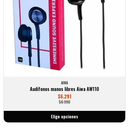
AIWA
Audifonos manos libres Aiwa AW110
$6.291
$6.990
Elige opciones