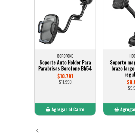
BOROFONE
HO
Soporte Auto Holder Para
Soporte mag
Parabrisas Borofone Bh54
brazo larg
regul
$10.791
$11.990
$8.
$9.
Agregar al Carro
Agregar
Añadido
Añ