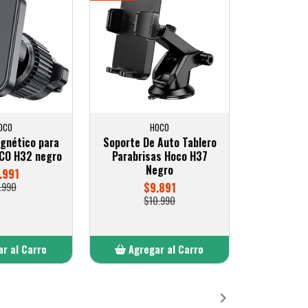
OCO
HOCO
gnético para
Soporte De Auto Tablero
OCO H32 negro
Parabrisas Hoco H37
Negro
.991
.990
$9.891
$10.990
r al Carro
Agregar al Carro
ñadido
Añadido