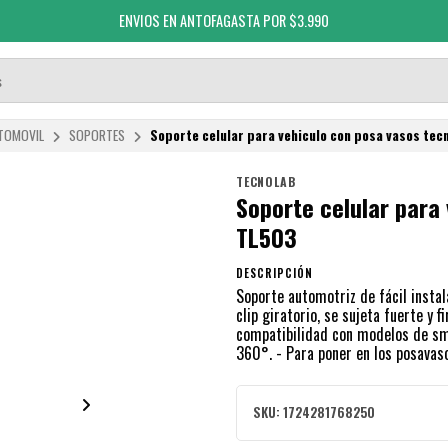
ENVIOS EN ANTOFAGASTA POR $3.990
TOMOVIL
SOPORTES
Soporte celular para vehiculo con posa vasos te
TECNOLAB
Soporte celular para
TL503
DESCRIPCIÓN
Soporte automotriz de fácil instal
clip giratorio, se sujeta fuerte y
compatibilidad con modelos de sm
360°. - Para poner en los posavaso
SKU:
1724281768250