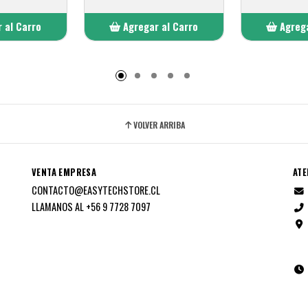
 al Carro
Agregar al Carro
Agrega
adido
Añadido
A
VOLVER ARRIBA
VENTA EMPRESA
ATE
CONTACTO@EASYTECHSTORE.CL
LLAMANOS AL +56 9 7728 7097