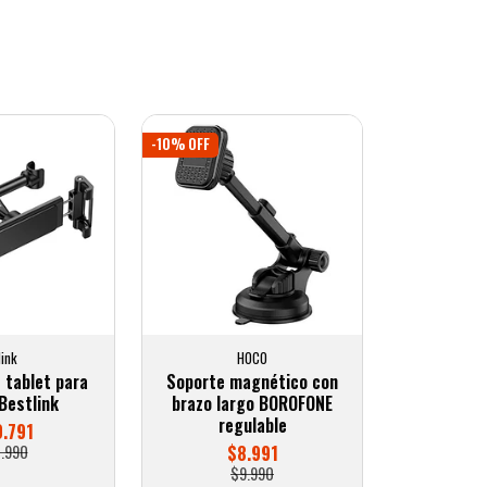
-10% OFF
link
HOCO
 tablet para
Soporte magnético con
Bestlink
brazo largo BOROFONE
regulable
0.791
1.990
$8.991
$9.990