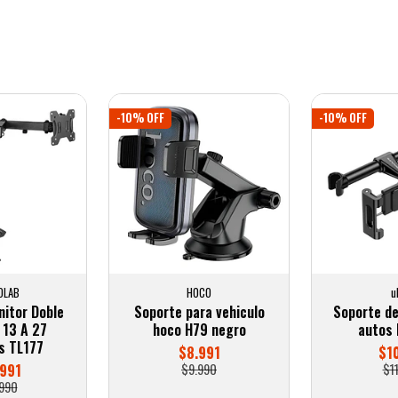
-10% OFF
-10% OFF
OLAB
HOCO
u
itor Doble
Soporte para vehiculo
Soporte de
 13 A 27
hoco H79 negro
autos 
s TL177
$8.991
$1
991
$9.990
$1
990