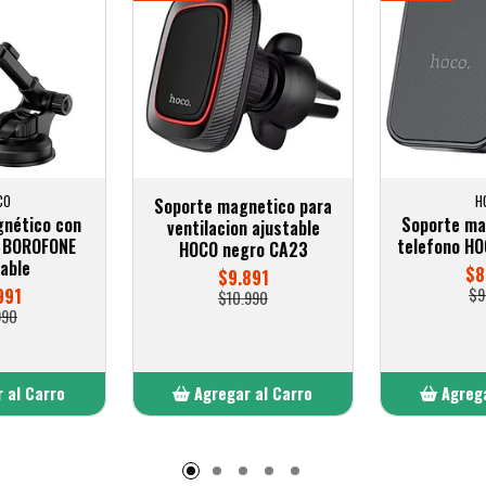
CO
H
Soporte magnetico para
nético con
Soporte ma
ventilacion ajustable
o BOROFONE
telefono H
HOCO negro CA23
able
$8
$9.891
991
$9
$10.990
990
 al Carro
Agregar al Carro
Agrega
adido
Añadido
A