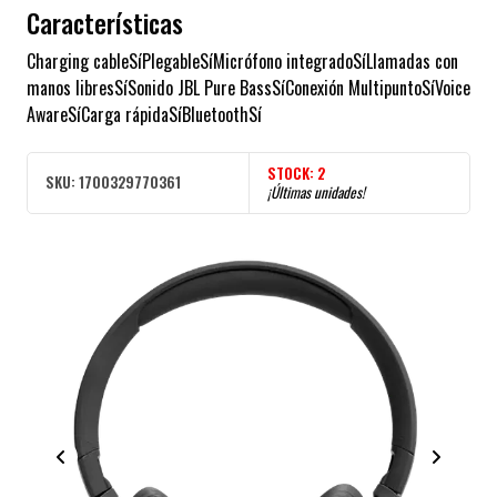
Características
Charging cableSíPlegableSíMicrófono integradoSíLlamadas con
manos libresSíSonido JBL Pure BassSíConexión MultipuntoSíVoice
AwareSíCarga rápidaSíBluetoothSí
STOCK:
2
SKU:
1700329770361
¡Últimas unidades!