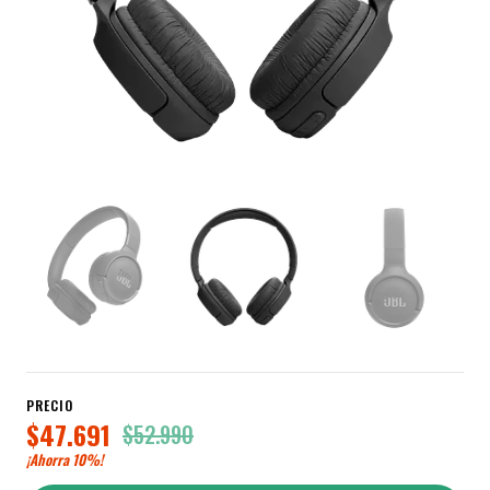
PRECIO
$47.691
$52.990
¡Ahorra
10%
!