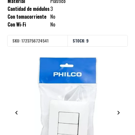
Material
Plástico
Cantidad de módulos
3
Con tomacorriente
No
Con Wi-Fi
No
SKU:
1723756724541
STOCK:
9