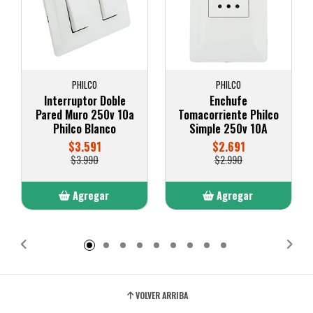
PHILCO
PHILCO
Interruptor Doble
Enchufe
Pared Muro 250v 10a
Tomacorriente Philco
Philco Blanco
Simple 250v 10A
$3.591
$2.691
$3.990
$2.990
Agregar
Agregar
Añadido
Añadido
VOLVER ARRIBA