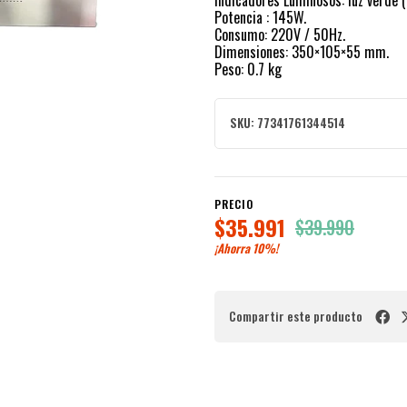
Indicadores Luminosos: luz verde (l
Potencia : 145W.
Consumo: 220V / 50Hz.
Dimensiones: 350×105×55 mm.
Peso: 0.7 kg
SKU:
77341761344514
PRECIO
$35.991
$39.990
¡Ahorra
10%
!
Compartir este producto