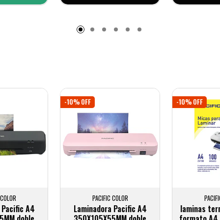
adido
-10% OFF
-10% OFF
 COLOR
PACIFIC COLOR
PACIF
Pacific A4
Laminadora Pacific A4
laminas te
5MM doble
350X105X55MM doble
formato A4