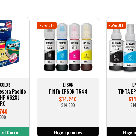
-5% OFF
-5% OFF
 COLOR
EPSON
E
esora Pacific
TINTA EPSON T544
TINTA E
 HP 662XL
$14.240
$14
GRO
$14.990
$1
.740
990
 al Carro
Elige opciones
Elige 