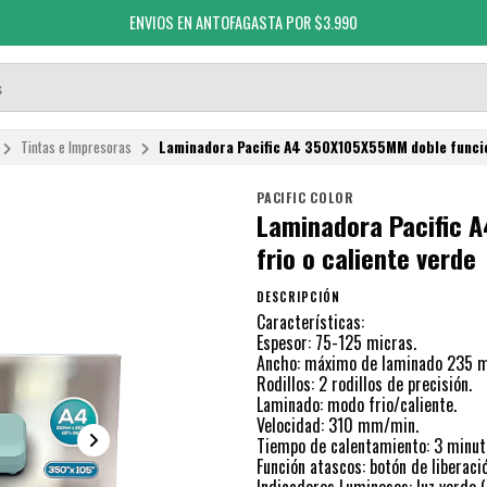
ENVIOS EN ANTOFAGASTA POR $3.990
Tintas e Impresoras
Laminadora Pacific A4 350X105X55MM doble funcion
PACIFIC COLOR
Laminadora Pacific 
frio o caliente verde
DESCRIPCIÓN
Características:
Espesor: 75-125 micras.
Ancho: máximo de laminado 235 
Rodillos: 2 rodillos de precisión.
Laminado: modo frio/caliente.
Velocidad: 310 mm/min.
Tiempo de calentamiento: 3 minut
Función atascos: botón de liberaci