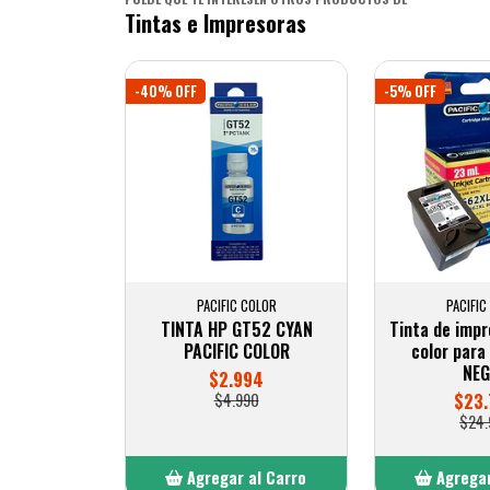
Tintas e Impresoras
-40% OFF
-5% OFF
PACIFIC COLOR
PACIFIC
TINTA HP GT52 CYAN
Tinta de impr
PACIFIC COLOR
color para
NE
$2.994
$4.990
$23
$24.
Agregar al Carro
Agregar