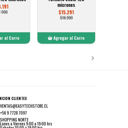
micrones
6.191
7.990
$15.291
$16.990
r al Carro
Agregar al Carro
ñadido
Añadido
NCION CLIENTES
VENTAS@EASYTECHSTORE.CL
+56 9 7728 7097
SHOPPING NORTE
Lunes a Viernes 9:00 a 19:00 hrs
Sabados 10:00 a 18:00 hrs