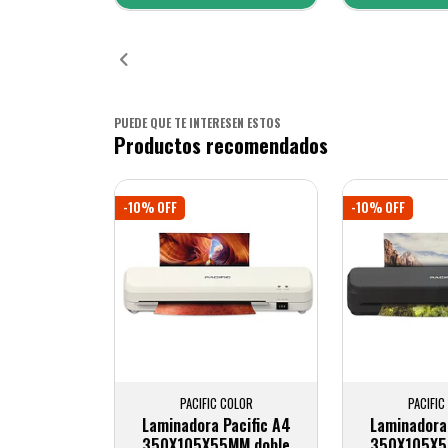
Añadido
Añ
PUEDE QUE TE INTERESEN ESTOS
Productos recomendados
-10% OFF
-10% OFF
PACIFIC COLOR
PACIFIC
Laminadora Pacific A4
Laminadora 
350X105X55MM doble
350X105X5