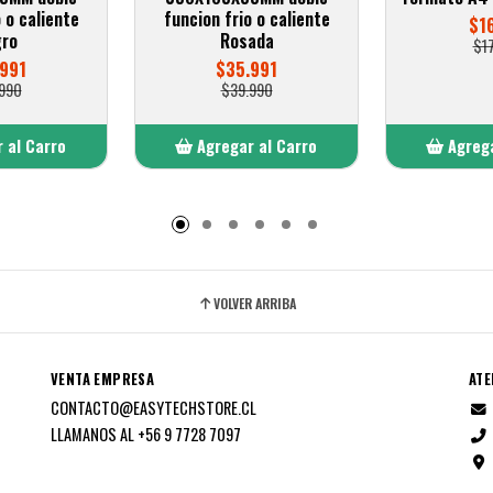
 o caliente
funcion frio o caliente
$1
ro
Rosada
$1
991
$35.991
990
$39.990
 al Carro
Agregar al Carro
Agrega
adido
Añadido
A
VOLVER ARRIBA
VENTA EMPRESA
ATE
CONTACTO@EASYTECHSTORE.CL
LLAMANOS AL +56 9 7728 7097