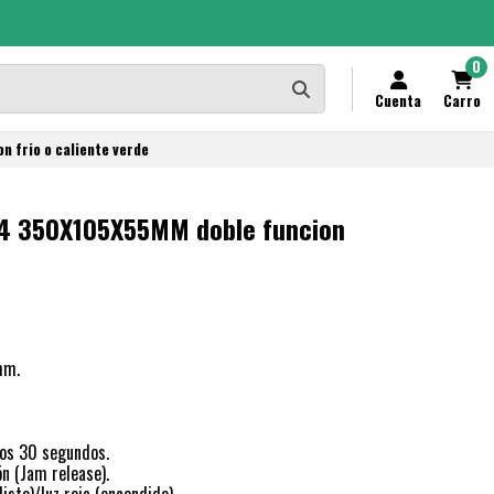
0
Cuenta
Carro
 frio o caliente verde
A4 350X105X55MM doble funcion
mm.
os 30 segundos.
ón (Jam release).