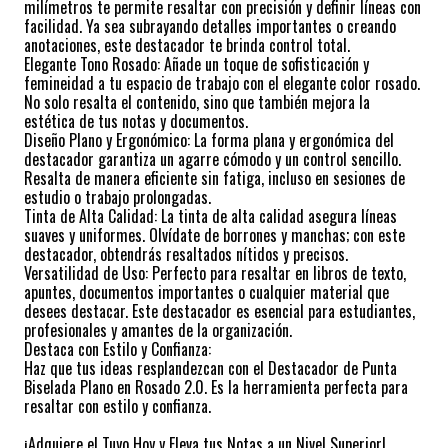
milímetros te permite resaltar con precisión y definir líneas con
facilidad. Ya sea subrayando detalles importantes o creando
anotaciones, este destacador te brinda control total.
Elegante Tono Rosado: Añade un toque de sofisticación y
femineidad a tu espacio de trabajo con el elegante color rosado.
No solo resalta el contenido, sino que también mejora la
estética de tus notas y documentos.
Diseño Plano y Ergonómico: La forma plana y ergonómica del
destacador garantiza un agarre cómodo y un control sencillo.
Resalta de manera eficiente sin fatiga, incluso en sesiones de
estudio o trabajo prolongadas.
Tinta de Alta Calidad: La tinta de alta calidad asegura líneas
suaves y uniformes. Olvídate de borrones y manchas; con este
destacador, obtendrás resaltados nítidos y precisos.
Versatilidad de Uso: Perfecto para resaltar en libros de texto,
apuntes, documentos importantes o cualquier material que
desees destacar. Este destacador es esencial para estudiantes,
profesionales y amantes de la organización.
Destaca con Estilo y Confianza:
Haz que tus ideas resplandezcan con el Destacador de Punta
Biselada Plano en Rosado 2.0. Es la herramienta perfecta para
resaltar con estilo y confianza.
¡Adquiere el Tuyo Hoy y Eleva tus Notas a un Nivel Superior!