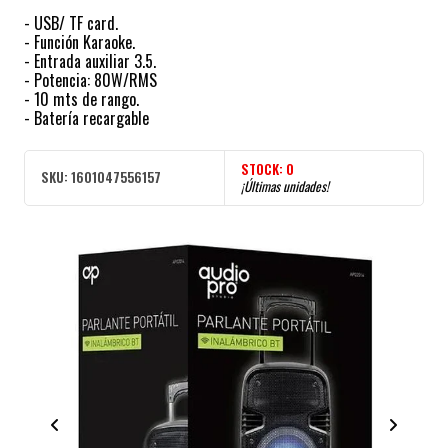
- USB/ TF card.
- Función Karaoke.
- Entrada auxiliar 3.5.
- Potencia: 80W/RMS
- 10 mts de rango.
- Batería recargable
STOCK:
0
SKU:
1601047556157
¡Últimas unidades!