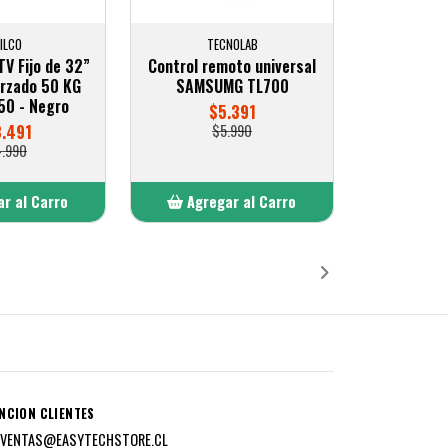
ILCO
TECNOLAB
TV Fijo de 32”
Control remoto universal
orzado 50 KG
SAMSUMG TL700
50 - Negro
$5.391
3.491
$5.990
4.990
r al Carro
Agregar al Carro
ñadido
Añadido
NCION CLIENTES
VENTAS@EASYTECHSTORE.CL