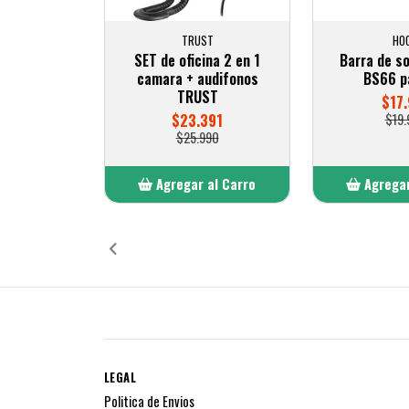
TRUST
HO
SET de oficina 2 en 1
Barra de s
camara + audifonos
BS66 p
TRUST
$17.
$23.391
$19.
$25.990
Agregar al Carro
Agregar
Añadido
Añ
LEGAL
Politica de Envios