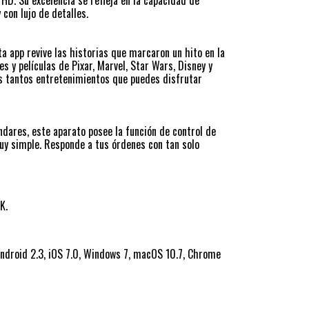
 HD. Su excelencia se refleja en la capacidad de
 con lujo de detalles.
a app revive las historias que marcaron un hito en la
s y películas de Pixar, Marvel, Star Wars, Disney y
s tantos entretenimientos que puedes disfrutar
ndares, este aparato posee la función de control de
uy simple. Responde a tus órdenes con tan solo
K.
ndroid 2.3, iOS 7.0, Windows 7, macOS 10.7, Chrome