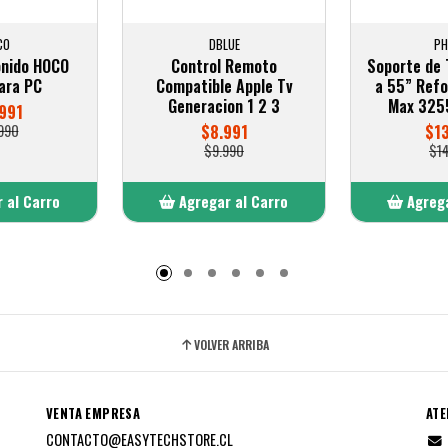
CO
DBLUE
PH
onido HOCO
Control Remoto
Soporte de 
ara PC
Compatible Apple Tv
a 55” Ref
Generacion 1 2 3
Max 325
991
990
$8.991
$1
$9.990
$1
 al Carro
Agregar al Carro
Agrega
adido
Añadido
A
VOLVER ARRIBA
VENTA EMPRESA
ATE
CONTACTO@EASYTECHSTORE.CL