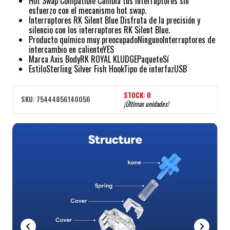
Hot Swap Compatible Cambia tus interruptores sin
esfuerzo con el mecanismo hot swap.
Interruptores RK Silent Blue Disfruta de la precisión y
silencio con los interruptores RK Silent Blue.
Producto químico muy preocupado
NingunoInterruptores de
intercambio en calienteYES
Marca Axis BodyRK ROYAL KLUDGEPaqueteSí
EstiloSterling Silver Fish HookTipo de interfazUSB
STOCK:
0
SKU:
75444856140056
¡Últimas unidades!