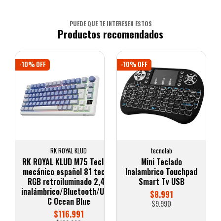
PUEDE QUE TE INTERESEN ESTOS
Productos recomendados
-10% OFF
-10% OFF
RK ROYAL KLUD
tecnolab
RK ROYAL KLUD M75 Teclado
Mini Teclado
mecánico español 81 teclas
Inalambrico Touchpad
RGB retroiluminado 2,4G
Smart Tv USB
inalámbrico/Bluetooth/USB-
$8.991
C Ocean Blue
$9.990
$116.991