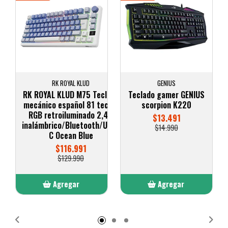
RK ROYAL KLUD
GENIUS
RK ROYAL KLUD M75 Teclado
Teclado gamer GENIUS
mecánico español 81 teclas
scorpion K220
RGB retroiluminado 2,4G
$13.491
inalámbrico/Bluetooth/USB-
$14.990
C Ocean Blue
$116.991
$129.990
Agregar
Agregar
Añadido
Añadido