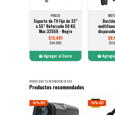
PHILCO
MOT
Soporte de TV Fijo de 32”
Bastón 
a 55” Reforzado 50 KG
multifunc
Max 32550 - Negro
disparado
$13.491
$8.
$14.990
$9.
Agregar al Carro
Agregar
Añadido
Añ
PUEDE QUE TE INTERESEN ESTOS
Productos recomendados
-10% OFF
-10% OFF