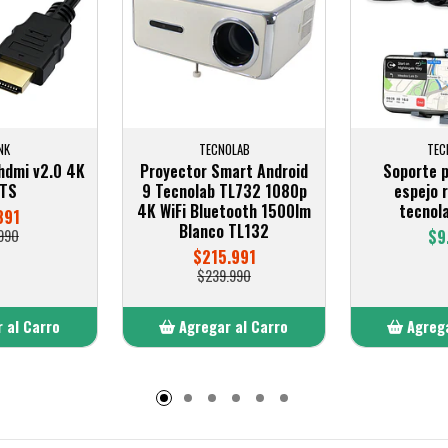
NK
TECNOLAB
TEC
hdmi v2.0 4K
Proyector Smart Android
Soporte p
MTS
9 Tecnolab TL732 1080p
espejo 
4K WiFi Bluetooth 1500lm
tecnol
891
Blanco TL132
990
$9
$215.991
$239.990
 al Carro
Agregar al Carro
Agrega
adido
Añadido
A