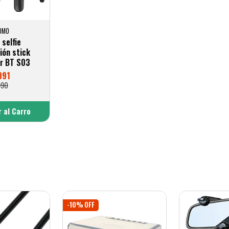
OMO
selfie
ión stick
r BT S03
991
990
 al Carro
adido
-10% OFF