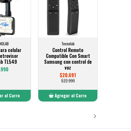
NOLAB
Tecnolab
ara celular
Control Remoto
retrovisor
Compatible Con Smart
ab TL549
Samsung con control de
voz
.990
$20.691
$22.990
r al Carro
Agregar al Carro
ñadido
Añadido