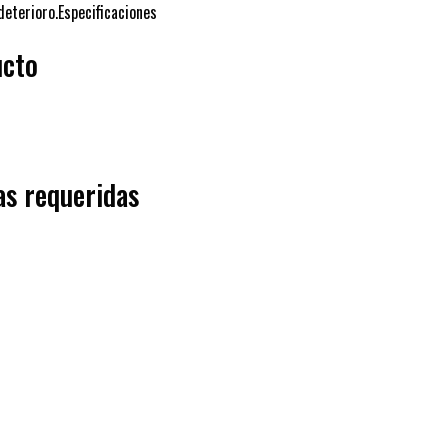
deterioro.Especificaciones
ucto
as requeridas