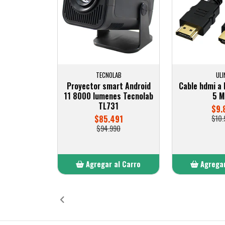
TECNOLAB
ULI
Proyector smart Android
Cable hdmi a 
11 8000 lumenes Tecnolab
5 
TL731
$9.
$85.491
$10.
$94.990
Agregar al Carro
Agregar
Añadido
Añ