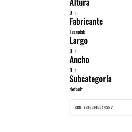
Altura
0 in
Fabricante
Tecnolab
Largo
0 in
Ancho
0 in
Subcategoría
default
SKU:
78155145544382