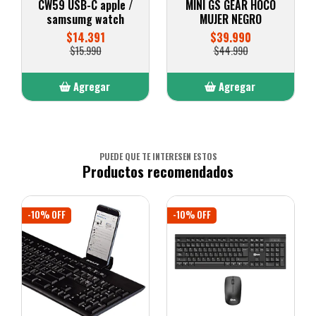
CW59 USB-C apple /
MINI GS GEAR HOCO
samsumg watch
MUJER NEGRO
$14.391
$39.990
$15.990
$44.990
Agregar
Agregar
Añadido
Añadido
PUEDE QUE TE INTERESEN ESTOS
Productos recomendados
-10% OFF
-10% OFF