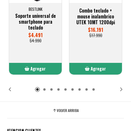
BESTLINK
Combo teclado +
Soporte universal de
mouse inalambrico
smartphone para
UTEK 10MT 1200dpi
teclado
$16.191
$4.491
$17.990
$4.990
Agregar
Agregar
Añadido
Añadido
VOLVER ARRIBA
ATENCION CLIENTES