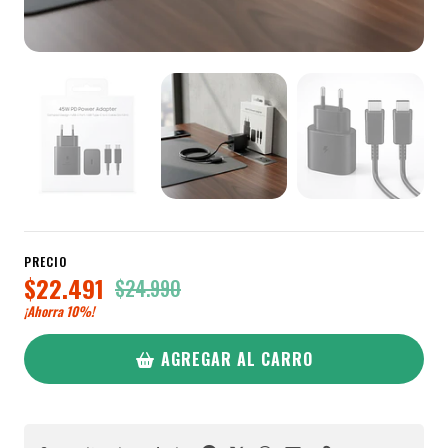
PRECIO
$22.491
$24.990
¡Ahorra
10%
!
AGREGAR AL CARRO