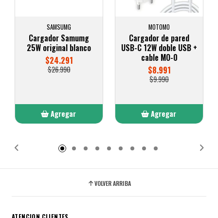
SAMSUMG
MOTOMO
Cargador Samumg
Cargador de pared
25W original blanco
USB-C 12W doble USB +
cable MO-0
$24.291
$26.990
$8.991
$9.990
Agregar
Agregar
Añadido
Añadido
VOLVER ARRIBA
ATENCION CLIENTES