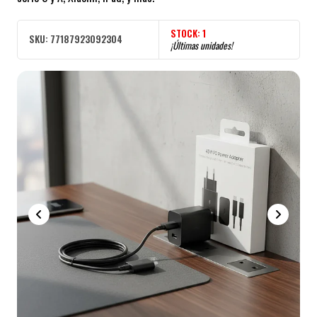
STOCK:
1
SKU:
77187923092304
¡Últimas unidades!