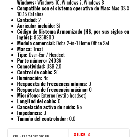
Windows:
Windows 10, Windows 7, Windows 8
Compatible con el sistema operativo de Mac:
Mac OS X
10.15 Catalina
Cantidad:
2
Auricular incluido:
Sí
Código de Sistema Armomizado (HS, por sus siglas en
inglés):
85258900
Modelo comercial:
Doba 2-in-1 Home Office Set
Marca:
Trust
Tipo:
Over-Ear / Headset
Parte número:
24036
Conectividad:
USB 2.0
Control de cable:
Sí
Iluminación:
No
Respuesta de frecuencia mínima:
0
Respuesta de frecuencia máxima:
0
Micrófono:
Externo (estilo headset)
Longitud del cable:
0
Cancelación activa de ruido:
No
Impedancia:
0
Tamaño del controlador:
0.0
STOCK:
3
SKU:
1747426139155