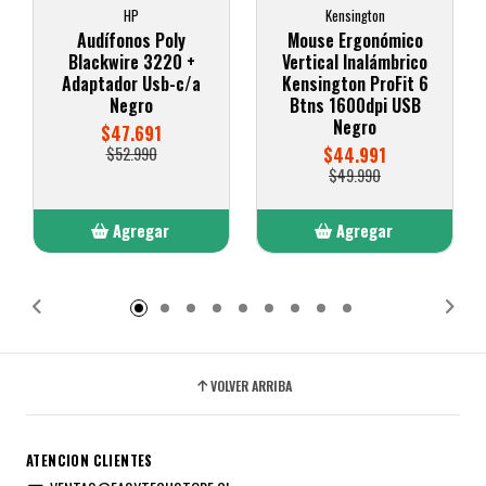
HP
Kensington
Audífonos Poly
Mouse Ergonómico
Blackwire 3220 +
Vertical Inalámbrico
Adaptador Usb-c/a
Kensington ProFit 6
Negro
Btns 1600dpi USB
Negro
$47.691
$52.990
$44.991
$49.990
Agregar
Agregar
Añadido
Añadido
VOLVER ARRIBA
ATENCION CLIENTES