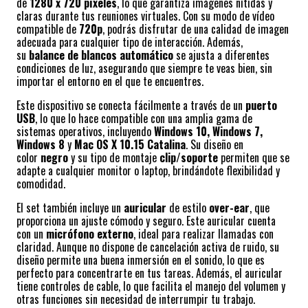
de
1280 x 720 píxeles
, lo que garantiza imágenes nítidas y
claras durante tus reuniones virtuales. Con su modo de vídeo
compatible de
720p
, podrás disfrutar de una calidad de imagen
adecuada para cualquier tipo de interacción. Además,
su
balance de blancos automático
se ajusta a diferentes
condiciones de luz, asegurando que siempre te veas bien, sin
importar el entorno en el que te encuentres.
Este dispositivo se conecta fácilmente a través de un
puerto
USB
, lo que lo hace compatible con una amplia gama de
sistemas operativos, incluyendo
Windows 10, Windows 7,
Windows 8
y
Mac OS X 10.15 Catalina
. Su diseño en
color
negro
y su tipo de montaje
clip/soporte
permiten que se
adapte a cualquier monitor o laptop, brindándote flexibilidad y
comodidad.
El set también incluye un
auricular
de estilo
over-ear
, que
proporciona un ajuste cómodo y seguro. Este auricular cuenta
con un
micrófono externo
, ideal para realizar llamadas con
claridad. Aunque no dispone de cancelación activa de ruido, su
diseño permite una buena inmersión en el sonido, lo que es
perfecto para concentrarte en tus tareas. Además, el auricular
tiene controles de cable, lo que facilita el manejo del volumen y
otras funciones sin necesidad de interrumpir tu trabajo.