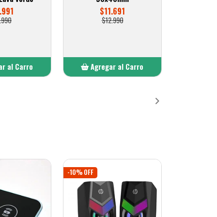
.991
$11.691
.990
$12.990
r al Carro
Agregar al Carro
ñadido
Añadido
-10% OFF