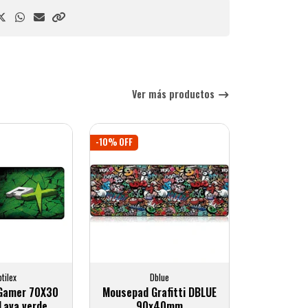
Ver más productos
-10% OFF
tilex
Dblue
Gamer 70X30
Mousepad Grafitti DBLUE
 Lava verde
90x40mm