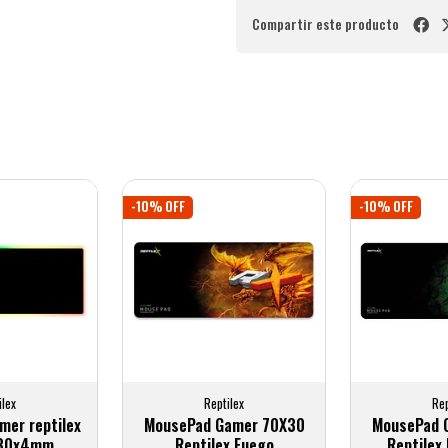
Compartir este producto
-10% OFF
-10% OFF
ilex
Reptilex
Rep
er reptilex
MousePad Gamer 70X30
MousePad 
x30x4mm
Reptilex Fuego
Reptilex