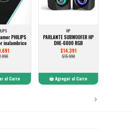
ILIPS
HP
amer PHILIPS
PARLANTE SUBWOOFER HP
r inalambrico
DHE-6000 RGB
.691
$14.391
2.990
$15.990
r al Carro
Agregar al Carro
ñadido
Añadido