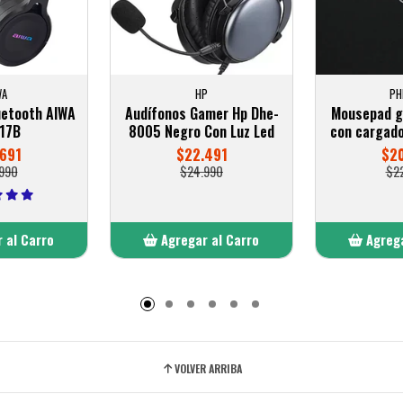
WA
HP
PH
uetooth AIWA
Audífonos Gamer Hp Dhe-
Mousepad g
17B
8005 Negro Con Luz Led
con cargado
691
$22.491
$20
990
$24.990
$2
 al Carro
Agregar al Carro
Agrega
adido
Añadido
A
VOLVER ARRIBA