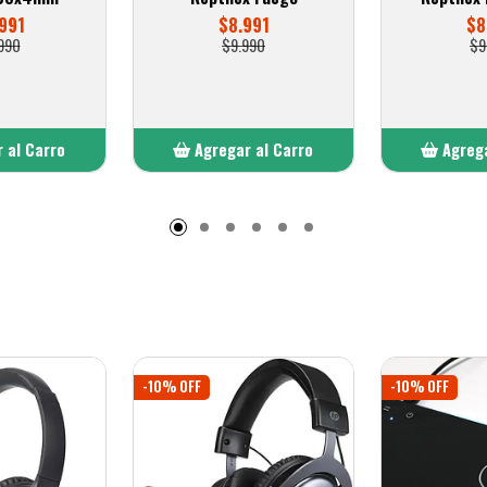
991
$8.991
$8
990
$9.990
$9
 al Carro
Agregar al Carro
Agrega
adido
Añadido
A
-10% OFF
-10% OFF