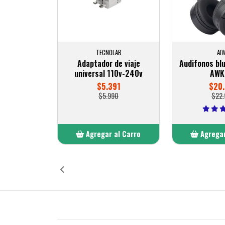
TECNOLAB
AI
Adaptador de viaje
Audifonos bl
universal 110v-240v
AWK
$5.391
$20.
$5.990
$22.
Agregar al Carro
Agregar
Añadido
Añ