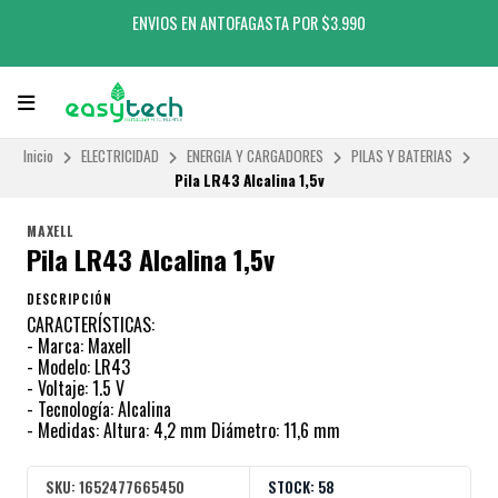
ENVIOS EN ANTOFAGASTA POR $3.990
Inicio
ELECTRICIDAD
ENERGIA Y CARGADORES
PILAS Y BATERIAS
Pila LR43 Alcalina 1,5v
MAXELL
Pila LR43 Alcalina 1,5v
DESCRIPCIÓN
CARACTERÍSTICAS:
- Marca: Maxell
- Modelo: LR43
- Voltaje: 1.5 V
- Tecnología: Alcalina
- Medidas: Altura: 4,2 mm Diámetro: 11,6 mm
SKU:
1652477665450
STOCK:
58