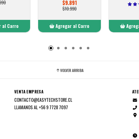
990
$9.891
$10.990
 al Carro
Agregar al Carro
Agrega
adido
Añadido
A
VOLVER ARRIBA
VENTA EMPRESA
ATE
CONTACTO@EASYTECHSTORE.CL
LLAMANOS AL +56 9 7728 7097