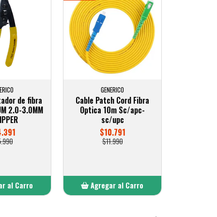
ERICO
GENERICO
ador de fibra
Cable Patch Cord Fibra
UM 2.0-3.0MM
Optica 10m Sc/apc-
IPPER
sc/upc
4.391
$10.791
5.990
$11.990
r al Carro
Agregar al Carro
ñadido
Añadido