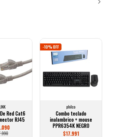
-10% OFF
LINK
philco
 De Red Cat6
Combo teclado
nector RJ45
inalambrico + mouse
PPR6354K NEGRO
7.090
7.990
$17.991