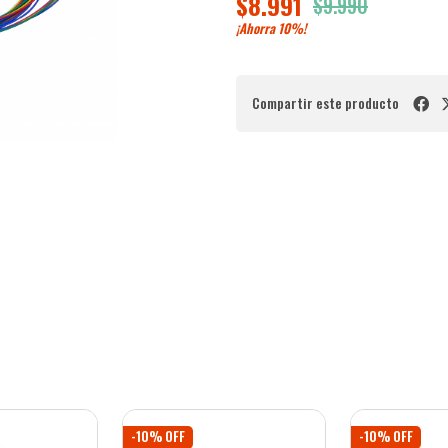
$8.991
$9.990
¡Ahorra
10%
!
Compartir este producto
-10% OFF
-10% OFF