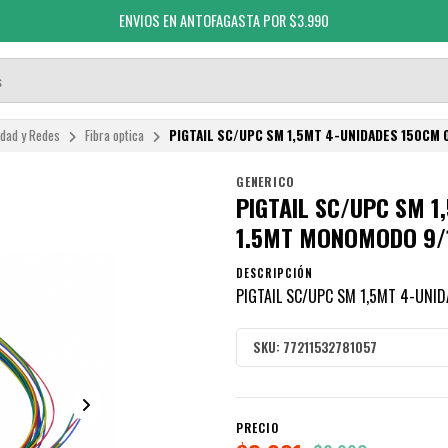
ENVIOS EN ANTOFAGASTA POR $3.990
idad y Redes
Fibra optica
PIGTAIL SC/UPC SM 1,5MT 4-UNIDADES 150CM
GENERICO
PIGTAIL SC/UPC SM 
1.5MT MONOMODO 9
DESCRIPCIÓN
PIGTAIL SC/UPC SM 1,5MT 4-UN
SKU:
77211532781057
PRECIO