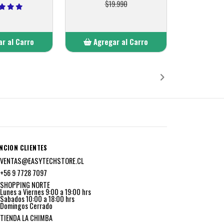
$19.990
r al Carro
Agregar al Carro
ñadido
Añadido
NCION CLIENTES
VENTAS@EASYTECHSTORE.CL
+56 9 7728 7097
SHOPPING NORTE
Lunes a Viernes 9:00 a 19:00 hrs
Sabados 10:00 a 18:00 hrs
Domingos Cerrado
TIENDA LA CHIMBA