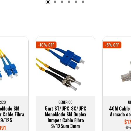
-10% OFF
-5% OFF
RICO
GENERICO
U
noModo SM
5mt ST/UPC-SC/UPC
40M Cable
 Cable Fibra
MonoModo SM Duplex
Armado co
 9/125
Jumper Cable Fibra
$1
9/125um 3mm
891
$1