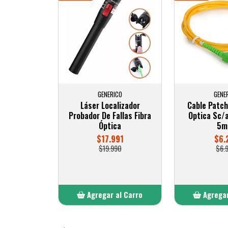
GENERICO
GENE
Láser Localizador
Cable Patch
Probador De Fallas Fibra
Optica Sc/
Óptica
5m
$17.991
$6.
$19.990
$6.
Agregar al Carro
Agregar
Añadido
Añ