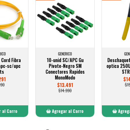
RICO
GENERICO
GEN
 Cord Fibra
10-unid SC/APC Gu
Deschaquet
apc-sc/upc
Pivote-Negro SM
optica 250
ts
Conectores Rapidos
STR
MonoModo
291
$1
990
$13.491
$1
$14.990
 al Carro
Agregar al Carro
Agrega
adido
Añadido
A