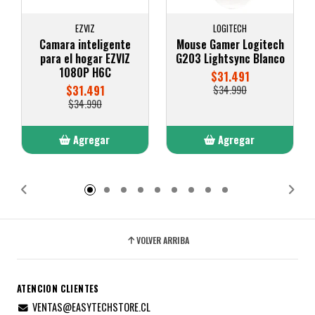
EZVIZ
LOGITECH
Camara inteligente
Mouse Gamer Logitech
para el hogar EZVIZ
G203 Lightsync Blanco
1080P H6C
$31.491
$31.491
$34.990
$34.990
Agregar
Agregar
Añadido
Añadido
VOLVER ARRIBA
ATENCION CLIENTES
VENTAS@EASYTECHSTORE.CL