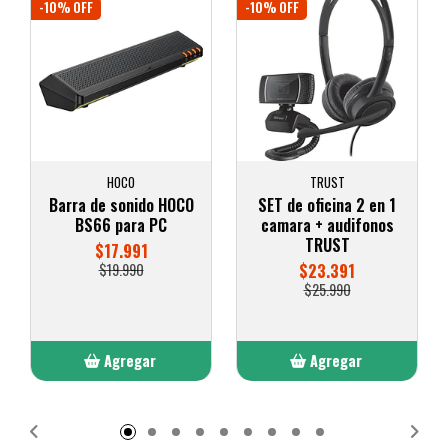
-10% OFF
-10% OFF
HOCO
TRUST
Barra de sonido HOCO
SET de oficina 2 en 1
BS66 para PC
camara + audifonos
TRUST
$17.991
$19.990
$23.391
$25.990
Agregar
Agregar
Añadido
Añadido