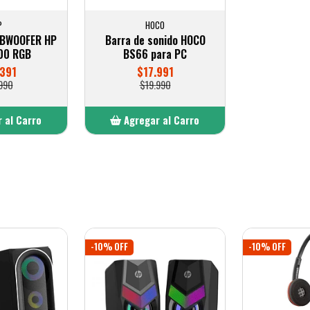
P
HOCO
UBWOOFER HP
Barra de sonido HOCO
00 RGB
BS66 para PC
391
$17.991
990
$19.990
 al Carro
Agregar al Carro
adido
Añadido
-10% OFF
-10% OFF