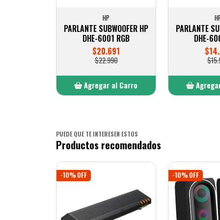
HP
H
PARLANTE SUBWOOFER HP
PARLANTE S
DHE-6001 RGB
DHE-60
$20.691
$14.
$22.990
$15.
Agregar al Carro
Agregar
Añadido
Añ
PUEDE QUE TE INTERESEN ESTOS
Productos recomendados
-10% OFF
-10% OFF