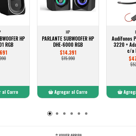
P
HP
UBWOOFER HP
PARLANTE SUBWOOFER HP
Audífonos P
01 RGB
DHE-6000 RGB
3220 + Ad
c/a
691
$14.391
990
$15.990
$47
$5
 al Carro
Agregar al Carro
Agrega
adido
Añadido
A
VOLVER ARRIBA