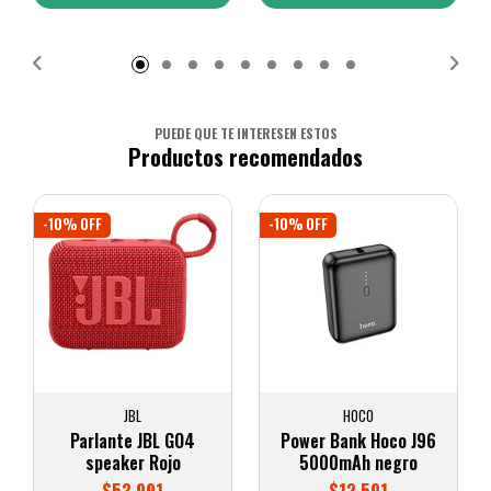
Añadido
Añadido
PUEDE QUE TE INTERESEN ESTOS
Productos recomendados
-10% OFF
-10% OFF
JBL
HOCO
Parlante JBL GO4
Power Bank Hoco J96
speaker Rojo
5000mAh negro