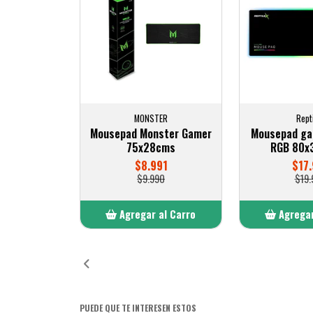
MONSTER
Rept
Mousepad Monster Gamer
Mousepad gam
75x28cms
RGB 80
$8.991
$17.
$9.990
$19.
Agregar al Carro
Agregar
Añadido
Añ
PUEDE QUE TE INTERESEN ESTOS