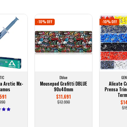
-10% OFF
-10% OFF
TIC
Dblue
GEN
a Arctic Mx-
Mousepad Grafitti DBLUE
Alicate 
ramos
90x40mm
Prensa Tri
Term
591
$11.691
990
$12.990
$1
$1