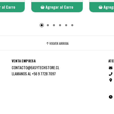
 al Carro
Agregar al Carro
Agrega
adido
Añadido
A
VOLVER ARRIBA
VENTA EMPRESA
ATE
CONTACTO@EASYTECHSTORE.CL
LLAMANOS AL +56 9 7728 7097