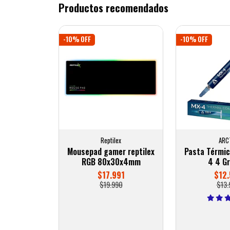
Productos recomendados
-10% OFF
-10% OFF
Reptilex
ARC
Mousepad gamer reptilex
Pasta Térmic
RGB 80x30x4mm
4 4 G
$17.991
$12.
$19.990
$13.