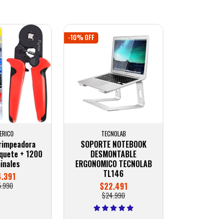
-10% OFF
ERICO
TECNOLAB
Crimpeadora
SOPORTE NOTEBOOK
nquete + 1200
DESMONTABLE
inales
ERGONOMICO TECNOLAB
TL146
4.391
5.990
$22.491
$24.990