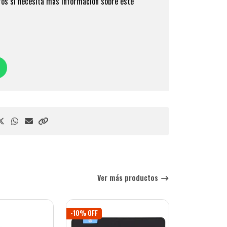
os si necesita más información sobre este
Ver más productos
-10% OFF