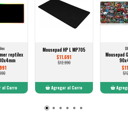
ilex
D
Mousepad HP L MP705
er reptilex
Mousepad G
$11.691
x30x4mm
90x
$12.990
991
$1
990
$1
 al Carro
Agregar al Carro
Agrega
adido
Añadido
A