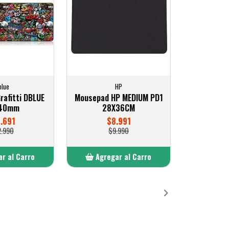
blue
HP
rafitti DBLUE
Mousepad HP MEDIUM PD1
40mm
28X36CM
1.691
$8.991
2.990
$9.990
r al Carro
Agregar al Carro
ñadido
Añadido