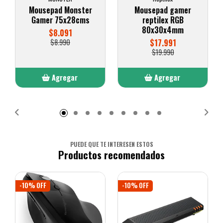
Mousepad Monster
Mousepad gamer
Gamer 75x28cms
reptilex RGB
80x30x4mm
$8.091
$8.990
$17.991
$19.990
Agregar
Agregar
Añadido
Añadido
PUEDE QUE TE INTERESEN ESTOS
Productos recomendados
-10% OFF
-10% OFF