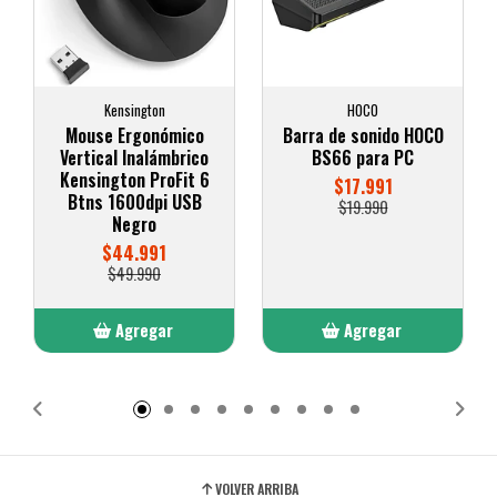
Kensington
HOCO
Mouse Ergonómico
Barra de sonido HOCO
Vertical Inalámbrico
BS66 para PC
Kensington ProFit 6
$17.991
Btns 1600dpi USB
$19.990
Negro
$44.991
$49.990
Agregar
Agregar
Añadido
Añadido
VOLVER ARRIBA