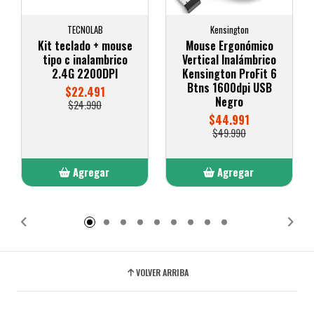
TECNOLAB
Kensington
Kit teclado + mouse
Mouse Ergonómico
tipo c inalambrico
Vertical Inalámbrico
2.4G 2200DPI
Kensington ProFit 6
Btns 1600dpi USB
$22.491
Negro
$24.990
$44.991
$49.990
Agregar
Agregar
Añadido
Añadido
VOLVER ARRIBA