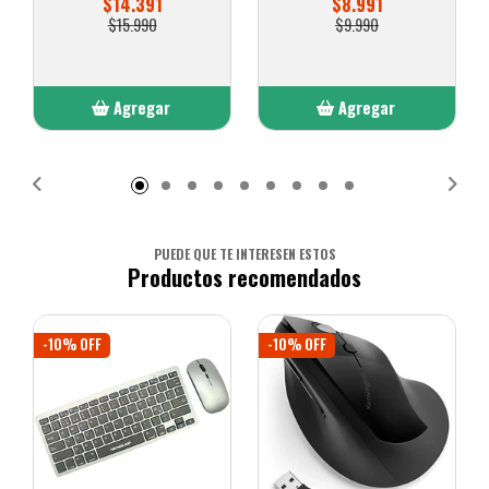
$14.391
$8.991
$15.990
$9.990
Agregar
Agregar
Añadido
Añadido
PUEDE QUE TE INTERESEN ESTOS
Productos recomendados
-10% OFF
-10% OFF