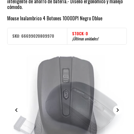
inteligente de ahorro de batería.- Diseño ergonómico y manejo
cómodo.
Mouse Inalambrico 4 Botones 1000DPI Negro Dblue
STOCK:
0
SKU:
66699020809970
¡Últimas unidades!