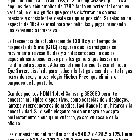
Equipado con una pantalla
IPS
, el Samsung SG36GD garantiza
ángulos de visión amplios de
178°
tanto en horizontal como en
vertical, lo que significa que podrás disfrutar de colores
precisos y consistentes desde cualquier posición. Su relación de
aspecto de
16:9
es ideal para ver películas y jugar, brindando
una experiencia inmersiva.
La frecuencia de actualización de
120 Hz
y un tiempo de
respuesta de
5 ms (GTG)
aseguran que las imágenes en
movimiento se vean fluidas y sin desenfoques, lo que es
especialmente beneficioso para los gamers que buscan un
rendimiento superior. Además, el monitor cuenta con el modo
Eye Saver
, diseñado para reducir la fatiga visual durante largas
horas de uso, y la tecnología
Flicker Free
, que elimina el
parpadeo de la pantalla.
Con dos puertos
HDMI 1.4
, el Samsung SG36GD permite
conectar múltiples dispositivos, como consolas de videojuegos,
laptops y reproductores de medios, facilitando la multitarea y la
conectividad. Su diseño elegante en color negro se adapta
perfectamente a cualquier entorno, ya sea en casa o en la
oficina.
Las dimensiones del monitor son de
540.7 x 428.5 x 175.1 mm