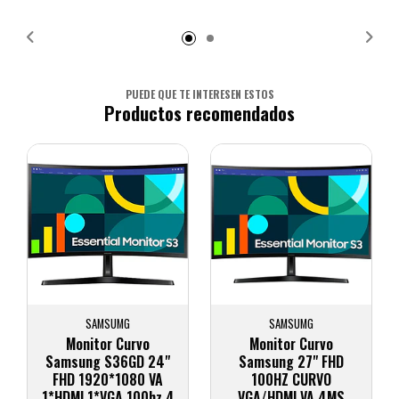
Añadido
Añadido
PUEDE QUE TE INTERESEN ESTOS
Productos recomendados
SAMSUMG
SAMSUMG
Monitor Curvo
Monitor Curvo
Samsung S36GD 24"
Samsung 27" FHD
FHD 1920*1080 VA
100HZ CURVO
1*HDMI 1*VGA 100hz 4
VGA/HDMI VA 4MS