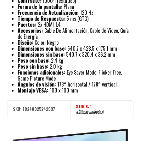
Contraste:
1000:1 (estático)
Forma de la pantalla:
Plana
Frecuencia de Actualización:
120 Hz
Tiempo de Respuesta:
5 ms (GTG)
Puertos:
2x HDMI 1.4
Accesorios:
Cable De Alimentación, Cable de Video, Guía
de Energía
Diseño:
Color: Negro
Dimensiones con base:
540.7 x 428.5 x 175.1 mm
Dimensiones sin base:
540.7 x 320.4 x 36.2 mm
Peso con base:
2.4 kg
Peso sin base:
2.0 kg
Funciones adicionales:
Eye Saver Mode, Flicker Free,
Game Picture Mode
Ángulos de visión:
178° horizontal / 178° vertical
Montaje VESA:
100 x 100 mm
STOCK:
1
SKU:
78248925242937
¡Últimas unidades!