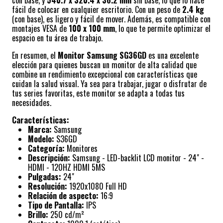
con base, y
540.7 x 320.4 x 36.2 mm
sin base, lo que lo hace
fácil de colocar en cualquier escritorio. Con un peso de
2.4 kg
(con base), es ligero y fácil de mover. Además, es compatible con
montajes VESA de
100 x 100 mm
, lo que te permite optimizar el
espacio en tu área de trabajo.
En resumen, el
Monitor Samsung SG36GD
es una excelente
elección para quienes buscan un monitor de alta calidad que
combine un rendimiento excepcional con características que
cuidan la salud visual. Ya sea para trabajar, jugar o disfrutar de
tus series favoritas, este monitor se adapta a todas tus
necesidades.
Características:
Marca:
Samsung
Modelo:
S36GD
Categoría:
Monitores
Descripción:
Samsung - LED-backlit LCD monitor - 24" -
HDMI - 120HZ HDMI 5MS
Pulgadas:
24"
Resolución:
1920x1080 Full HD
Relación de aspecto:
16:9
Tipo de Pantalla:
IPS
Brillo:
250 cd/m²