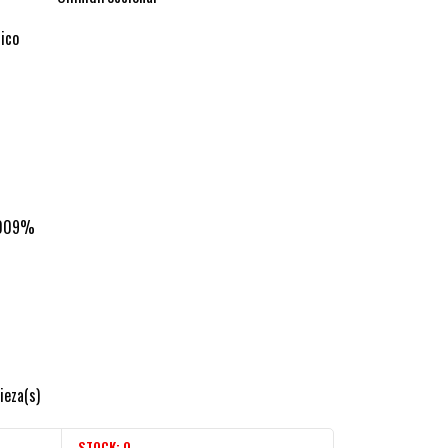
ico
009%
pieza(s)
STOCK:
0