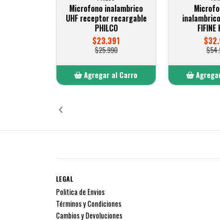
Microfono inalambrico
Microfo
UHF receptor recargable
inalambrico
PHILCO
FIFINE
$23.391
$32
$25.990
$54.
Agregar al Carro
Agregar
Añadido
Añ
LEGAL
Politica de Envios
Términos y Condiciones
Cambios y Devoluciones