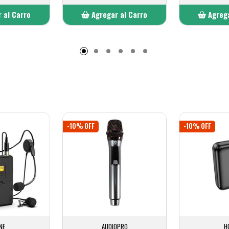
 al Carro
Agregar al Carro
Agrega
adido
Añadido
A
-10% OFF
-10% OFF
INE
AUDIOPRO
H