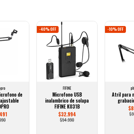
-40% OFF
-10% OFF
opro
FIFINE
ph
icrofono de
Microfono USB
Atril para
ajustable
inalambrico de solapa
grabaci
OPRO
FIFINE K031B
$8
491
$32.994
$9
990
$54.990