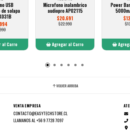
no USB
Microfono inalambrico
Power Ba
 de solapa
audiopro AP02115
5000mA
 K031B
$20.691
$1
.994
$22.990
$1
990
 al Carro
Agregar al Carro
Agrega
adido
Añadido
A
VOLVER ARRIBA
VENTA EMPRESA
ATE
CONTACTO@EASYTECHSTORE.CL
LLAMANOS AL +56 9 7728 7097