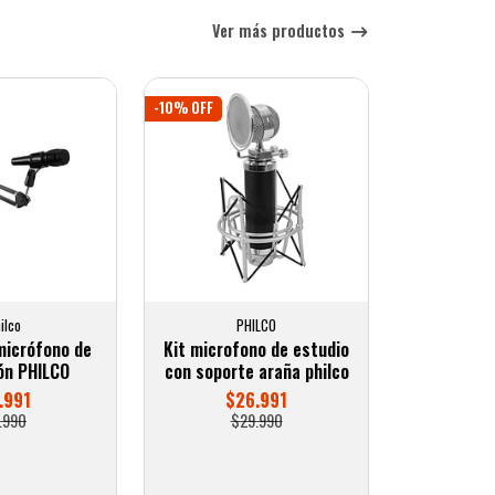
Ver más productos
-10% OFF
ilco
PHILCO
 micrófono de
Kit microfono de estudio
ón PHILCO
con soporte araña philco
.991
$26.991
.990
$29.990