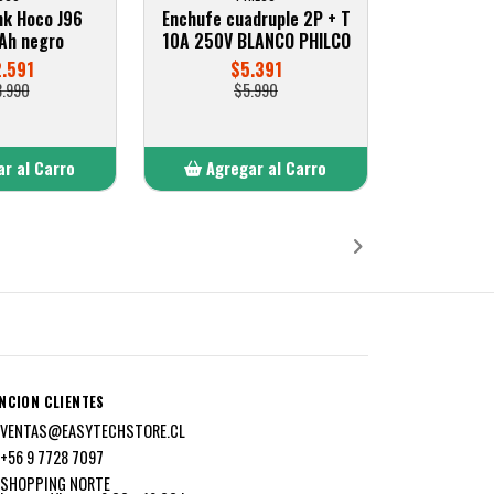
nk Hoco J96
Enchufe cuadruple 2P + T
h negro
10A 250V BLANCO PHILCO
2.591
$5.391
3.990
$5.990
r al Carro
Agregar al Carro
ñadido
Añadido
NCION CLIENTES
VENTAS@EASYTECHSTORE.CL
+56 9 7728 7097
SHOPPING NORTE