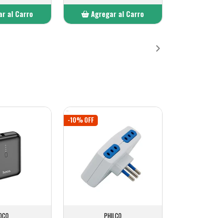
r al Carro
Agregar al Carro
ñadido
Añadido
-10% OFF
OCO
PHILCO