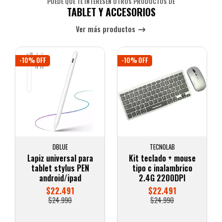
PUEDE QUE TE INTERESEN OTROS PRODUCTOS DE
TABLET Y ACCESORIOS
Ver más productos
-10% OFF
-10% OFF
DBLUE
TECNOLAB
Lapiz universal para
Kit teclado + mouse
tablet stylus PEN
tipo c inalambrico
android/ipad
2.4G 2200DPI
$22.491
$22.491
$24.990
$24.990