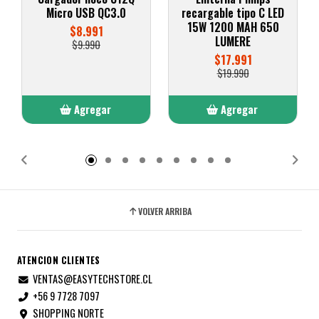
Micro USB QC3.0
recargable tipo C LED
15W 1200 MAH 650
$8.991
LUMERE
$9.990
$17.991
$19.990
Agregar
Agregar
Añadido
Añadido
VOLVER ARRIBA
ATENCION CLIENTES
VENTAS@EASYTECHSTORE.CL
+56 9 7728 7097
SHOPPING NORTE