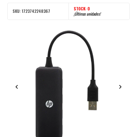
STOCK:
0
SKU:
1723742248367
¡Últimas unidades!