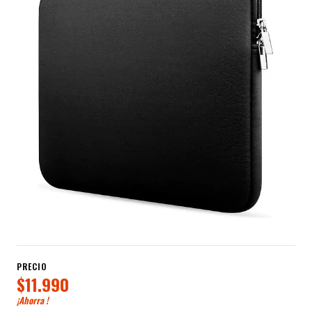
PRECIO
$11.990
¡Ahorra
!