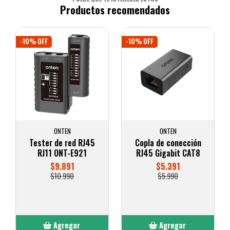
Productos recomendados
-10% OFF
-10% OFF
ONTEN
ONTEN
Tester de red RJ45
Copla de conección
RJ11 ONT-E921
RJ45 Gigabit CAT8
$9.891
$5.391
$10.990
$5.990
Agregar
Agregar