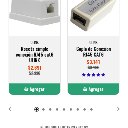
ULINK
ULINK
Roseta simple
Copla de Conexion
conexión RJ45 cat6
RJ45 CAT6
ULINK
$3.141
$2.691
$3.490
$2.990
Agregar
Agregar
Añadido
Añadido
PUEDE QUE TE INTERESEN ESTOS