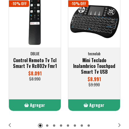
-10% OFF
-10% OFF
DBLUE
tecnolab
Control Remoto Tv Tcl
Mini Teclado
Smart Tv Rc802v Fmr1
Inalambrico Touchpad
Smart Tv USB
$8.091
$8.990
$8.991
$9.990
Agregar
Agregar
Añadido
Añadido