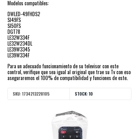
Modelos compatibles:
DWLED-49FHDS2
SI49FS
SI50FS
DGT78
LE32W334F
LE32W234DL
LE39W3345
LE39W334F
Para un adecuado funcionamiento de su televisor con este
control, verifique que sea igual al original que trae su Tv con eso
aseguraremos el 100% de compatibilidad y funciones de este.
SKU:
1734213228105
STOCK:
10