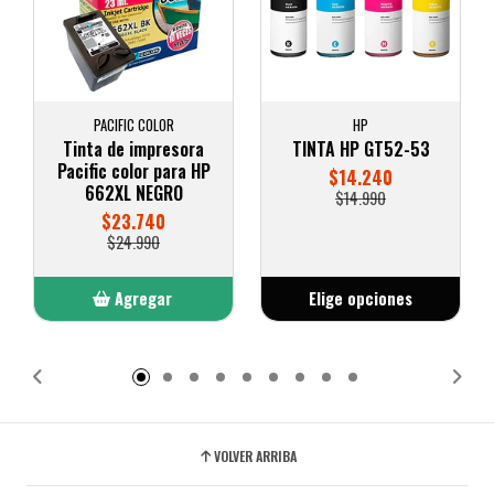
PACIFIC COLOR
HP
Tinta de impresora
TINTA HP GT52-53
Pacific color para HP
$14.240
662XL NEGRO
$14.990
$23.740
$24.990
Agregar
Elige opciones
Añadido
VOLVER ARRIBA