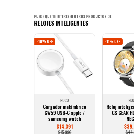
PUEDE QUE TE INTERESEN OTROS PRODUCTOS DE
RELOJES INTELIGENTES
-10% OFF
-11% OFF
HOCO
HO
Cargador inalámbrico
Reloj intelig
CW59 USB-C apple /
GS GEAR H
samsumg watch
NE
$14.391
$39
$15.990
$44.