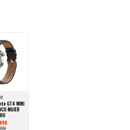
CO
ente GT4 MINI
OCO MUJER
GRO
.990
990