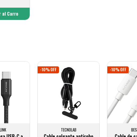
 al Carro
adido
-10% OFF
-10% OFF
LINK
TECNOLAB
BES
rga USB-C a
Cable colgante antirobo
Cable de c