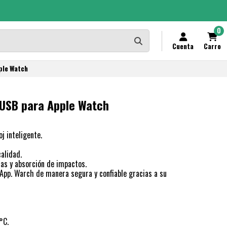
 POR $6.990
0
Cuenta
Carro
ple Watch
USB para Apple Watch
j inteligente.
calidad.
as y absorción de impactos.
App. Warch de manera segura y confiable gracias a su
°C.