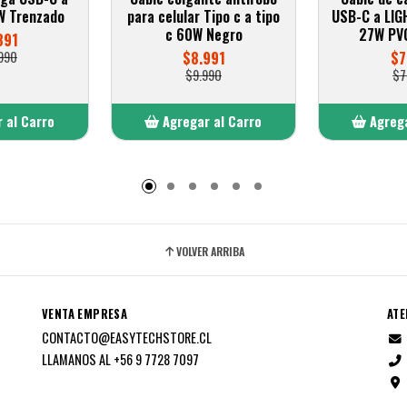
 Trenzado
para celular Tipo c a tipo
USB-C a LIG
c 60W Negro
27W PV
891
990
$8.991
$7
$9.990
$7
 al Carro
Agregar al Carro
Agrega
adido
Añadido
A
VOLVER ARRIBA
VENTA EMPRESA
ATE
CONTACTO@EASYTECHSTORE.CL
LLAMANOS AL +56 9 7728 7097