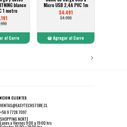
HTNING blanco
Micro USB 2,4A PVC 1m
C 1 metro
$4.491
.191
$4.990
.990
r al Carro
Agregar al Carro
ñadido
Añadido
NCION CLIENTES
VENTAS@EASYTECHSTORE.CL
+56 9 7728 7097
SHOPPING NORTE
Lunes a Viernes 9:00 a 19:00 hrs
Sabados 10:00 a 18:00 hrs