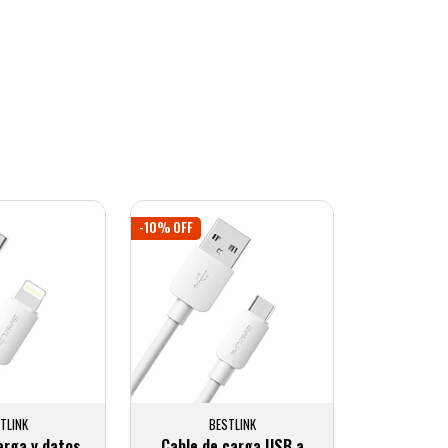
-10% OFF
TLINK
BESTLINK
arga y datos
Cable de carga USB a