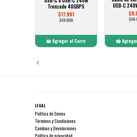
USB-C a USB-C 240W
USB-C 240W
Trenzado 40GBPS
$9.
$17.991
$10.
$19.990
Agregar al Carro
Agregar
Añadido
Añ
LEGAL
Politica de Envios
Términos y Condiciones
Cambios y Devoluciones
Política de privacidad