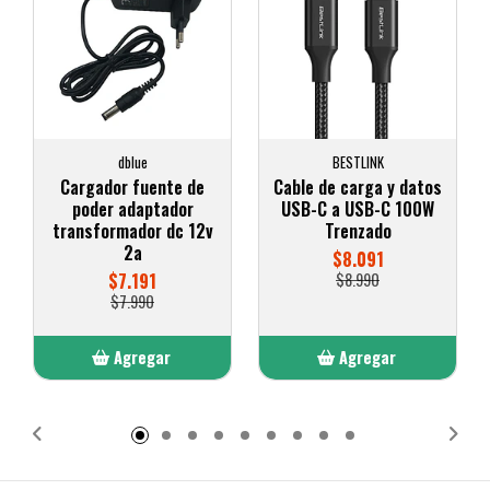
dblue
BESTLINK
Cargador fuente de
Cable de carga y datos
poder adaptador
USB-C a USB-C 100W
transformador dc 12v
Trenzado
2a
$8.091
$7.191
$8.990
$7.990
Agregar
Agregar
Añadido
Añadido