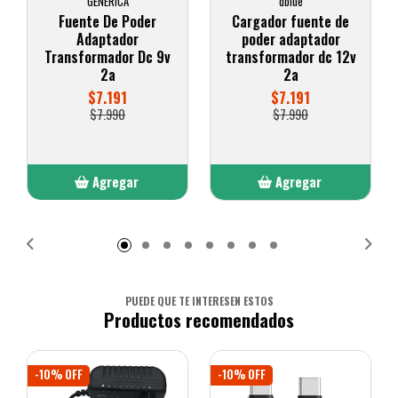
GENERICA
dblue
Fuente De Poder
Cargador fuente de
Adaptador
poder adaptador
Transformador Dc 9v
transformador dc 12v
2a
2a
$7.191
$7.191
$7.990
$7.990
Agregar
Agregar
Añadido
Añadido
PUEDE QUE TE INTERESEN ESTOS
Productos recomendados
-10% OFF
-10% OFF