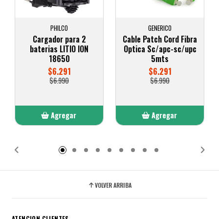
PHILCO
GENERICO
Cargador para 2
Cable Patch Cord Fibra
baterias LITIO ION
Optica Sc/apc-sc/upc
18650
5mts
$6.291
$6.291
$6.990
$6.990
Agregar
Agregar
Añadido
Añadido
VOLVER ARRIBA
ATENCION CLIENTES