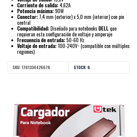
Corriente de salida:
4,62A
Potencia máxima:
90W
Conector:
7,4 mm (exterior) x 5,0 mm (interior) con pin
central
Compatibilidad:
Diseñado para notebooks
DELL
que
requieran esta configuración de voltaje y amperaje
Frecuencia de entrada:
50-60 Hz
Voltaje de entrada:
100-240V~ (compatible con múltiples
regiones)
SKU:
1761334426676
STOCK:
6