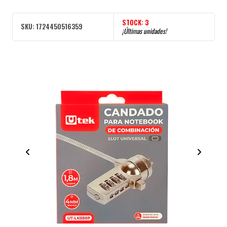
STOCK:
3
SKU:
1724450516359
¡Últimas unidades!