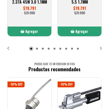
2.37A 45W 3.0 1.1MM
5.5 1.7MM
$19.791
$19.791
$21.990
$21.990
Agregar
Agregar
Añadido
Añadido
PUEDE QUE TE INTERESEN ESTOS
Productos recomendados
-10% OFF
-10% OFF