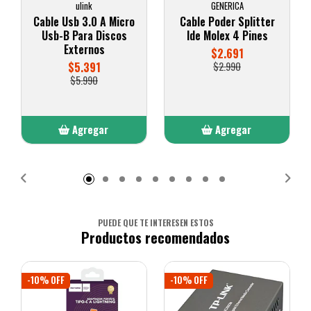
ulink
GENERICA
Cable Usb 3.0 A Micro
Cable Poder Splitter
Usb-B Para Discos
Ide Molex 4 Pines
Externos
$2.691
$5.391
$2.990
$5.990
Agregar
Agregar
Añadido
Añadido
PUEDE QUE TE INTERESEN ESTOS
Productos recomendados
-10% OFF
-10% OFF