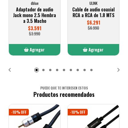
dblue
ULINK
Adaptador de audio
Cable de audio coaxial
Jack mono 2.5 Hembra
RCA a RCA de 1.8 MTS
a 3.5 Macho
$6.291
$3.591
$6.990
$3.990
Agregar
Agregar
Añadido
Añadido
PUEDE QUE TE INTERESEN ESTOS
Productos recomendados
-10% OFF
-10% OFF