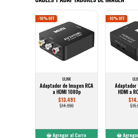
-10% OFF
-10% OFF
ULINK
ULI
Adaptador de Imagen RCA
Adaptador 
a HDMI 1080p
HDMI a R
$13.491
$14.
$14.990
$15.
Agregar al Carro
Agregar