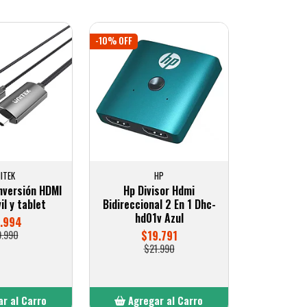
-10% OFF
ITEK
HP
nversión HDMI
Hp Divisor Hdmi
il y tablet
Bidireccional 2 En 1 Dhc-
hd01v Azul
1.994
9.990
$19.791
$21.990
r al Carro
Agregar al Carro