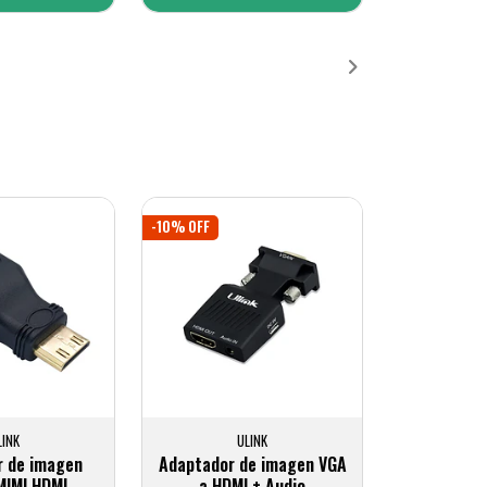
ñadido
Añadido
-10% OFF
LINK
ULINK
r de imagen
Adaptador de imagen VGA
MIMI HDMI
a HDMI + Audio