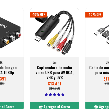
-10% OFF
-40% OFF
NK
dm
UN
de Imagen
Capturadora de audio
Cable de co
CA 1080p
video USB para AV RCA,
para móv
VHS y DVR
391
$1
990
$13.491
$1
$14.990
 al Carro
Agregar al Carro
Agrega