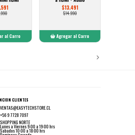
.591
$13.491
.990
$14.990
r al Carro
Agregar al Carro
ñadido
Añadido
NCION CLIENTES
VENTAS@EASYTECHSTORE.CL
+56 9 7728 7097
SHOPPING NORTE
Lunes a Viernes 9:00 a 19:00 hrs
Sabados 10:00 a 18:00 hrs
Domingos Cerrado