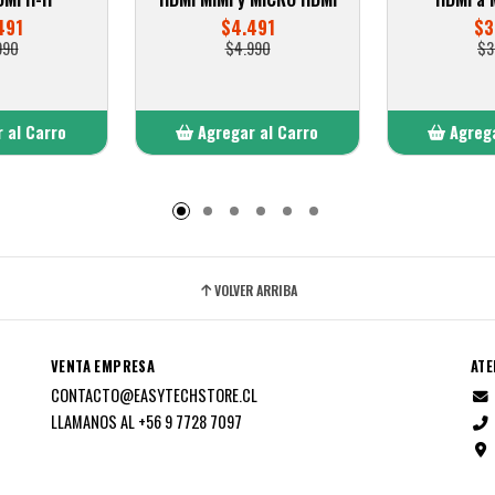
491
$4.491
$3
990
$4.990
$3
 al Carro
Agregar al Carro
Agrega
adido
Añadido
A
VOLVER ARRIBA
VENTA EMPRESA
ATE
CONTACTO@EASYTECHSTORE.CL
LLAMANOS AL +56 9 7728 7097