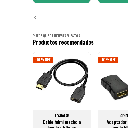
Añadido
Añ
PUEDE QUE TE INTERESEN ESTOS
Productos recomendados
-10% OFF
-10% OFF
TECNOLAB
GENE
Cable hdmi macho a
Adaptador 
hembra 50cms
copla H