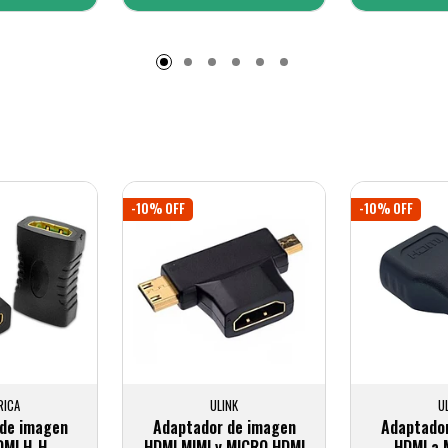
adido
Añadido
A
-10% OFF
-10% OFF
RICA
ULINK
U
de imagen
Adaptador de imagen
Adaptado
DMI H-H
HDMI MIMI y MICRO HDMI
HDMI a 