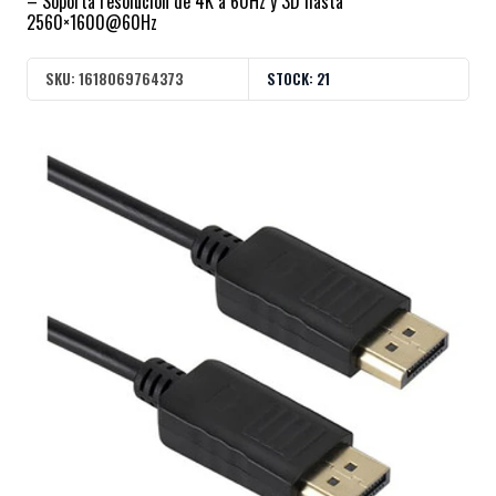
– Soporta resolución de 4K a 60Hz y 3D hasta
2560×1600@60Hz
SKU:
1618069764373
STOCK:
21