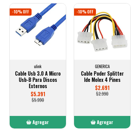
-10% OFF
-10% OFF
ulink
GENERICA
Cable Usb 3.0 A Micro
Cable Poder Splitter
Usb-B Para Discos
Ide Molex 4 Pines
Externos
$2.691
$5.391
$2.990
$5.990
Agregar
Agregar
Añadido
Añadido