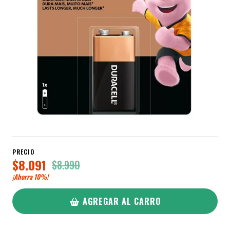
PRECIO
$8.091
$8.990
¡Ahorra
10%
!
AGREGAR AL CARRO