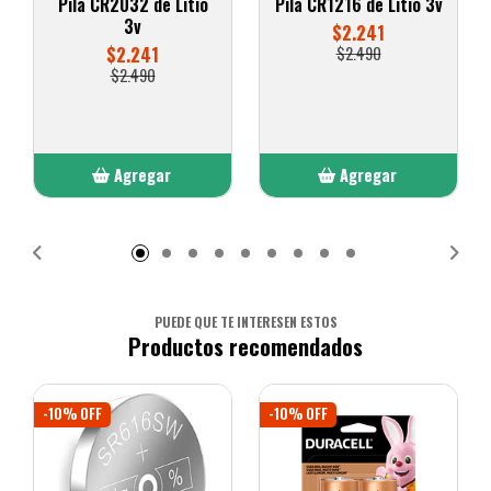
Pila CR2032 de Litio
Pila CR1216 de Litio 3v
3v
$2.241
$2.241
$2.490
$2.490
Agregar
Agregar
Añadido
Añadido
PUEDE QUE TE INTERESEN ESTOS
Productos recomendados
-10% OFF
-10% OFF