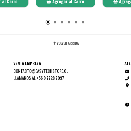
 al Carro
Agregar al Carro
Agrega
adido
Añadido
A
VOLVER ARRIBA
VENTA EMPRESA
ATE
CONTACTO@EASYTECHSTORE.CL
LLAMANOS AL +56 9 7728 7097