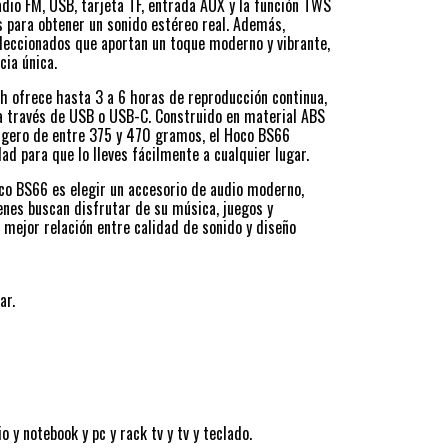
dio FM, USB, tarjeta TF, entrada AUX y la función TWS
s para obtener un sonido estéreo real. Además,
leccionados que aportan un toque moderno y vibrante,
cia única.
 ofrece hasta 3 a 6 horas de reproducción continua,
 a través de USB o USB-C. Construido en material ABS
 ligero de entre 375 y 470 gramos, el Hoco BS66
ad para que lo lleves fácilmente a cualquier lugar.
co BS66 es elegir un accesorio de audio moderno,
uienes buscan disfrutar de su música, juegos y
 mejor relación entre calidad de sonido y diseño
ar.
o y notebook y pc y rack tv y tv y teclado.