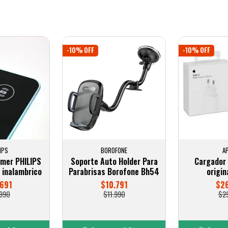
-10% OFF
-10% OFF
IPS
BOROFONE
A
mer PHILIPS
Soporte Auto Holder Para
Cargador
 inalambrico
Parabrisas Borofone Bh54
origin
691
$10.791
$26
990
$11.990
$2