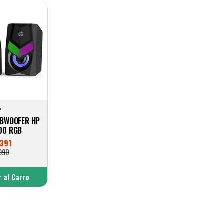
P
UBWOOFER HP
00 RGB
391
990
 al Carro
adido