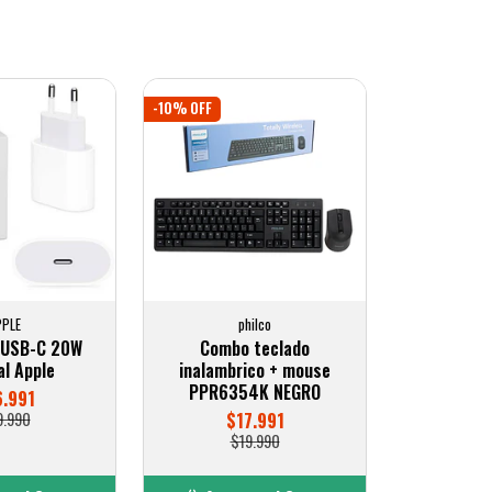
-10% OFF
PPLE
philco
 USB-C 20W
Combo teclado
al Apple
inalambrico + mouse
PPR6354K NEGRO
.991
9.990
$17.991
$19.990