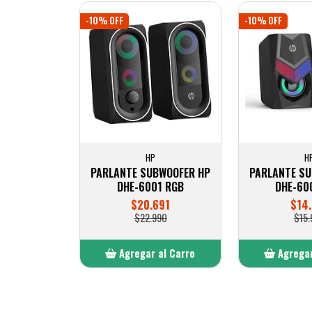
-10% OFF
-10% OFF
HP
H
PARLANTE SUBWOOFER HP
PARLANTE S
DHE-6001 RGB
DHE-60
$20.691
$14.
$22.990
$15.
Agregar al Carro
Agregar
Añadido
Añ