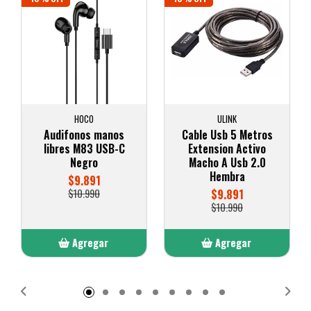
HOCO
ULINK
Audifonos manos
Cable Usb 5 Metros
libres M83 USB-C
Extension Activo
Negro
Macho A Usb 2.0
Hembra
$9.891
$10.990
$9.891
$10.990
Agregar
Agregar
Añadido
Añadido