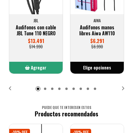
JBL
AIWA
Audifonos con cable
Audifonos manos
JBL Tune 110 NEGRO
libres Aiwa AW110
$13.491
$6.291
$14.990
$6.990
Agregar
Elige opciones
Añadido
PUEDE QUE TE INTERESEN ESTOS
Productos recomendados
-10% OFF
-10% OFF