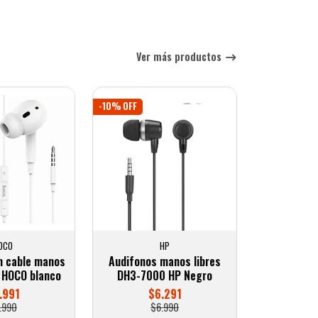
Ver más productos
-10% OFF
OCO
HP
n cable manos
Audifonos manos libres
C HOCO blanco
DH3-7000 HP Negro
.991
$6.291
.990
$6.990