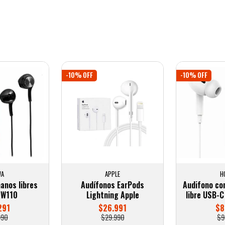
-10% OFF
-10% OFF
WA
APPLE
H
anos libres
Audífonos EarPods
Audifono co
AW110
Lightning Apple
libre USB-
291
$26.991
$8
990
$29.990
$9