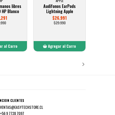
HP
APPLE
manos libres
Audífonos EarPods
 HP Blanco
Lightning Apple
.291
$26.991
.990
$29.990
r al Carro
Agregar al Carro
ñadido
Añadido
NCION CLIENTES
VENTAS@EASYTECHSTORE.CL
+56 9 7728 7097