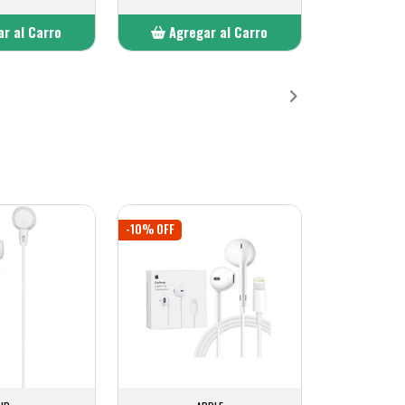
r al Carro
Agregar al Carro
ñadido
Añadido
-10% OFF