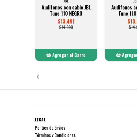
JBL
JB
Audifonos con cable JBL
Audifonos co
Tune 110 NEGRO
Tune 110
$13.491
$13.
$14.990
$14.
Agregar al Carro
Agregar
Añadido
Añ
LEGAL
Politica de Envios
Términos y Condiciones