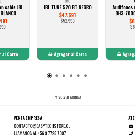
L
JBL
n cable JBL
JBL TUNE 520 BT NEGRO
Audifonos 
 BLANCO
DH3-7000
$47.691
491
$52.990
$6
990
$6
 al Carro
Agregar al Carro
Agrega
adido
Añadido
A
VOLVER ARRIBA
VENTA EMPRESA
ATE
CONTACTO@EASYTECHSTORE.CL
LLAMANOS AL +56 9 7728 7097