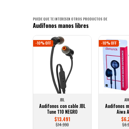
PUEDE QUE TE INTERESEN OTROS PRODUCTOS DE
Audífonos manos libres
-10% OFF
-10% OFF
JBL
AI
Audifonos con cable JBL
Audifonos m
Tune 110 NEGRO
Aiwa 
$13.491
$6.
$14.990
$6.